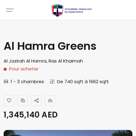
Al Hamra Greens
Al Jazirah Al Hamra
,
Ras Al Khaimah
Pour
acheter
1 - 3
chambres
De
740
sqft
à
1662
sqft
1,345,140 AED