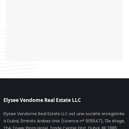
Elysee Vendome Real Estate LLC
Elysee Vendome Real Estate LLC est une société enregistrée
à Dubaï, Émirats Arabes Unis (Licence n° 905547), 13e étage,
The Tower Plaza Hotel, Trade Center First, Dubaï, BP 21185.