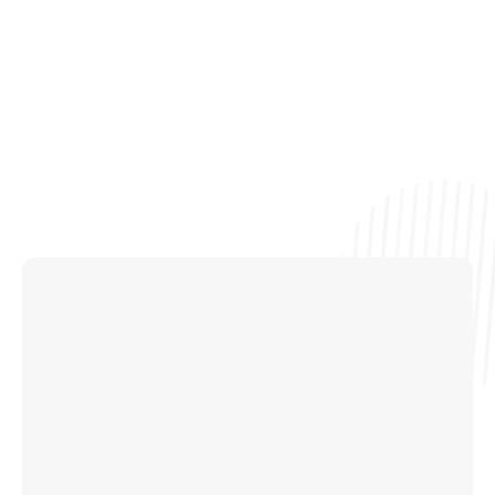
Dubai
The Tower Plaza Hotel, Office 1303, Dubai, UAE
+971 4 453 7995
Ouvrir Google Map