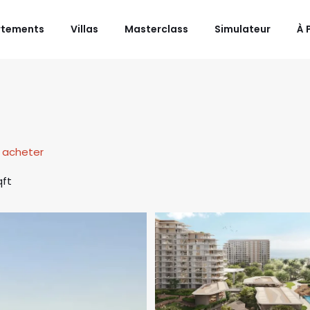
rtements
Villas
Masterclass
Simulateur
À 
acheter
qft