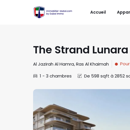
Accueil
Appa
The Strand Lunara
Pour
Al Jazirah Al Hamra
,
Ras Al Khaimah
1 - 3
chambres
De
598
sqft
à
2852
s