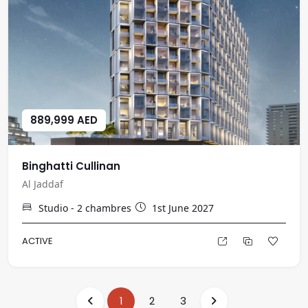
889,999 AED
Binghatti Cullinan
Al Jaddaf
Studio - 2
chambres
1st June 2027
ACTIVE
1
2
3