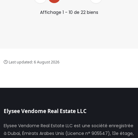
Affichage
1
-
10
de
22
biens
Last updated:
6 August 2026
Elysee Vendome Real Estate LLC
Elysee Vendome Real Estate LLC est une société enregistrée
à Dubaï, Émirats Arabes Unis (Licence n° 905547), 13e étage,