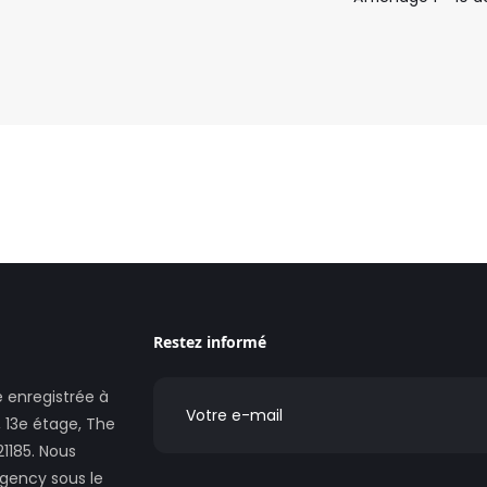
Restez informé
 enregistrée à
 13e étage, The
21185. Nous
Agency sous le