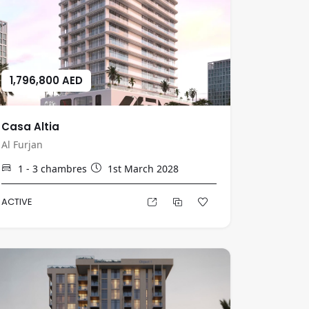
1,796,800 AED
Casa Altia
Al Furjan
1 - 3
chambres
1st March 2028
ACTIVE