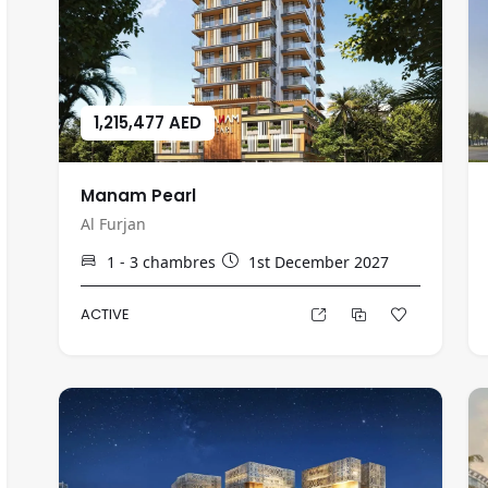
1,215,477 AED
Manam Pearl
Al Furjan
1 - 3
chambres
1st December 2027
ACTIVE