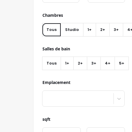
Chambres
Tous
Studio
1+
2+
3+
4
Salles de bain
Tous
1+
2+
3+
4+
5+
Emplacement
sqft