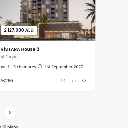
2,127,000 AED
V1STARA House 2
Al Furjan
1 - 3
chambres
1st September 2027
ACTIVE
e
19
biens