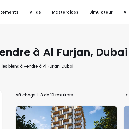
rtements
Villas
Masterclass
Simulateur
À 
endre à Al Furjan, Dubai
 les biens à vendre à Al Furjan, Dubai
Affichage
1
–
8
de
19
résultats
Tr