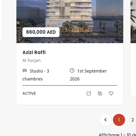
660,000 AED
Azizi Raffi
Al Furjan
Studio - 3
1st September
chambres
2026
ACTIVE
1
2
Affichage
1
-
10
d