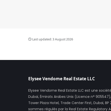
Last updated:
3 August 2026
Elysee Vendome Real Estate LLC
Elysee Vendome Real Estate LLC est une société
Dubaï, Émirats Arabes Unis (Licence n° 905547),
Tower Plaza Hotel, Trade Center First, Dubaï, BP 
sommes régulés par la Real Estate Regulatory 