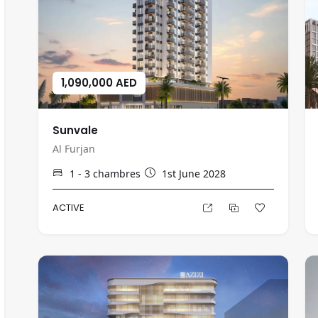
1,090,000 AED
Sunvale
Al Furjan
1 - 3
chambres
1st June 2028
ACTIVE